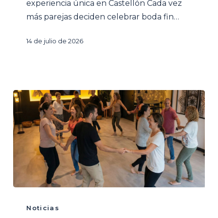
en
experiencia única en Castellón Cada vez
Castellón
más parejas deciden celebrar boda fin…
14 de julio de 2026
Venue
para
Noticias