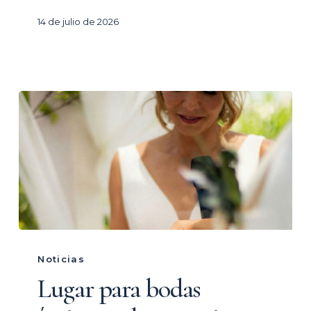
naturaleza
14 de julio de 2026
Lugar
para
Noticias
bodas
Lugar para bodas
íntimas: