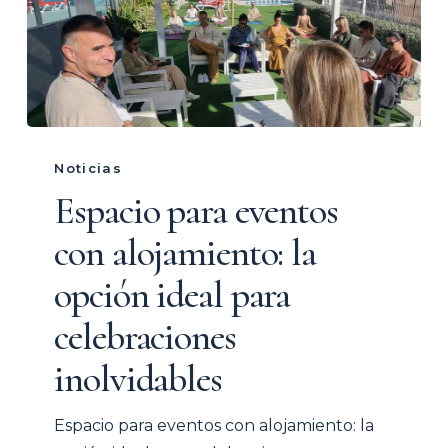
Espacio
para
Noticias
eventos
Espacio para eventos
con
con alojamiento: la
alojamiento:
la
opción ideal para
opción
celebraciones
ideal
para
inolvidables
celebraciones
inolvidables
Espacio para eventos con alojamiento: la