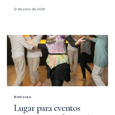
Azahar
12 de junio de 2026
Lugar
para
Noticias
eventos
Lugar para eventos
corporativos