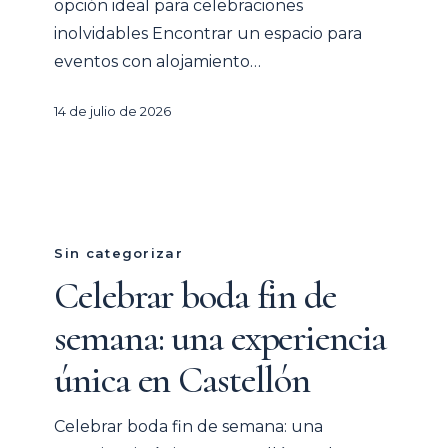
opción ideal para celebraciones
inolvidables Encontrar un espacio para
eventos con alojamiento…
14 de julio de 2026
Celebrar
boda
Sin categorizar
fin
Celebrar boda fin de
de
semana: una experiencia
semana:
una
única en Castellón
experiencia
única
Celebrar boda fin de semana: una