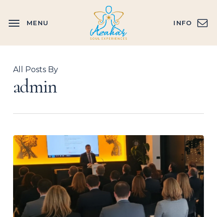
Skip
to
MENU
INFO
main
content
All Posts By
admin