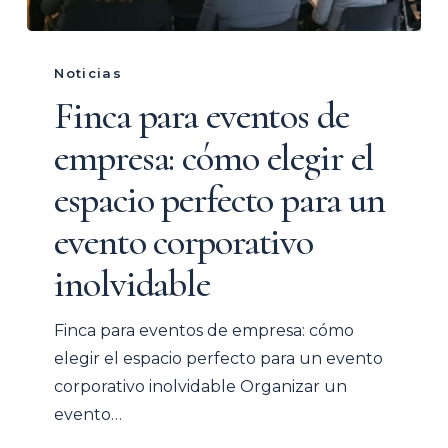
Finca
para
Noticias
eventos
Finca para eventos de
de
empresa: cómo elegir el
empresa:
cómo
espacio perfecto para un
elegir
evento corporativo
el
espacio
inolvidable
perfecto
para
Finca para eventos de empresa: cómo
un
elegir el espacio perfecto para un evento
evento
corporativo inolvidable Organizar un
corporativo
evento…
inolvidable