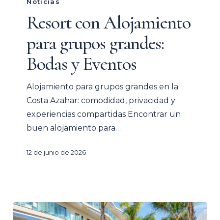
con
Noticias
Alojamiento
Resort con Alojamiento
para
para grupos grandes:
grupos
grandes:
Bodas y Eventos
Bodas
y
Alojamiento para grupos grandes en la
Eventos
Costa Azahar: comodidad, privacidad y
experiencias compartidas Encontrar un
buen alojamiento para…
12 de junio de 2026