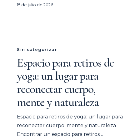
15 de julio de 2026
Espacio
para
Sin categorizar
retiros
Espacio para retiros de
de
yoga: un lugar para
yoga:
un
reconectar cuerpo,
lugar
mente y naturaleza
para
reconectar
Espacio para retiros de yoga: un lugar para
cuerpo,
reconectar cuerpo, mente y naturaleza
mente
Encontrar un espacio para retiros…
y