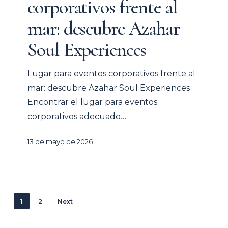
corporativos frente al
frente
al
mar: descubre Azahar
mar:
Soul Experiences
descubre
Azahar
Lugar para eventos corporativos frente al
Soul
mar: descubre Azahar Soul Experiences
Experiences
Encontrar el lugar para eventos
corporativos adecuado…
13 de mayo de 2026
1
2
Next