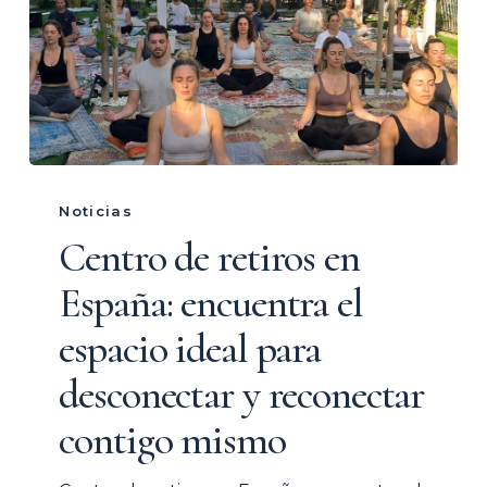
Centro
de
Noticias
retiros
Centro de retiros en
en
España: encuentra el
España:
encuentra
espacio ideal para
el
desconectar y reconectar
espacio
ideal
contigo mismo
para
desconectar