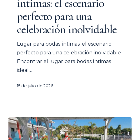
íntimas: el escenario
el
escenario
perfecto para una
perfecto
celebración inolvidable
para
una
Lugar para bodas íntimas: el escenario
celebración
perfecto para una celebración inolvidable
inolvidable
Encontrar el lugar para bodas íntimas
ideal…
15 de julio de 2026