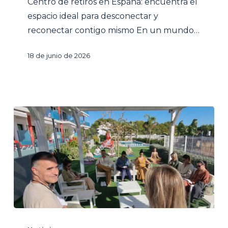
Centro de retiros en España: encuentra el
y
espacio ideal para desconectar y
reconectar
reconectar contigo mismo En un mundo…
contigo
mismo
18 de junio de 2026
Resort